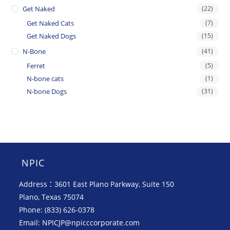
Get Naked
(22)
Get Naked Cats
(7)
Get Naked Dogs
(15)
N-Bone
(41)
Ferret
(5)
N-bone cats
(1)
N-bone Dogs
(31)
NPIC
Address：3601 East Plano Parkway, Suite 150
Plano, Texas 75074
Phone: (833) 626-0378
Email: NPICJP@npicccorporate.com