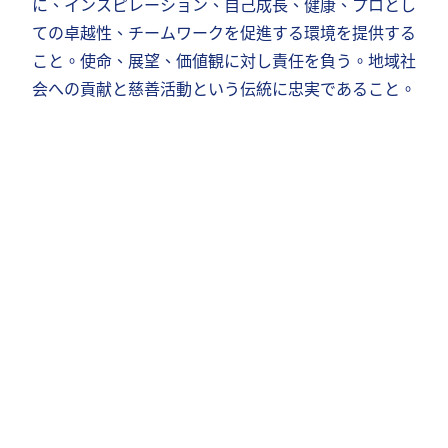
に、インスピレーション、自己成長、健康、プロとし
ての卓越性、チームワークを促進する環境を提供する
こと。使命、展望、価値観に対し責任を負う。地域社
会への貢献と慈善活動という伝統に忠実であること。
当社はペットとそのご家族
の生活と
関係性を豊かにしてくれる
製品を生産しています。