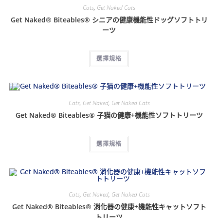
Cats
,
Get Naked Cats
Get Naked® Biteables® シニアの健康機能性ドッグソフトトリ
ーツ
選擇規格
Cats
,
Get Naked
,
Get Naked Cats
Get Naked® Biteables® 子猫の健康+機能性ソフトトリーツ
選擇規格
Cats
,
Get Naked
,
Get Naked Cats
Get Naked® Biteables® 消化器の健康+機能性キャットソフト
トリーツ