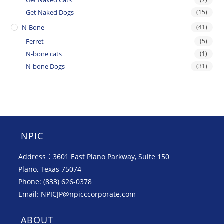
Get Naked Dogs
(15)
N-Bone
(41)
Ferret
(5)
N-bone cats
(1)
N-bone Dogs
(31)
NPIC
Address：3601 East Plano Parkway, Suite 150
Plano, Texas 75074
Phone: (833) 626-0378
Email: NPICJP@npicccorporate.com
ABOUT