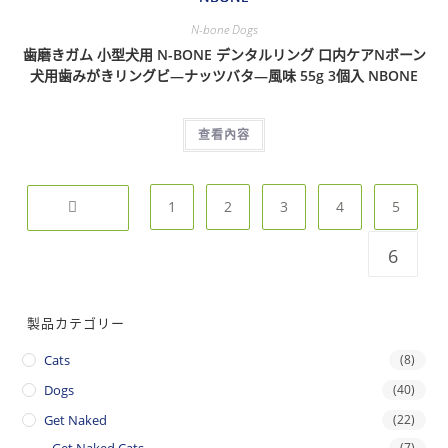
N-bone Dogs
歯磨きガム 小型犬用 N-BONE デンタルリング 口内ケアNボーン
犬用歯みがきリングビ—ナッツバタ—風味 55g 3個入 NBONE
查看內容
1
2
3
4
5
6
製品カテゴリー
Cats
(8)
Dogs
(40)
Get Naked
(22)
Get Naked Cats
(7)