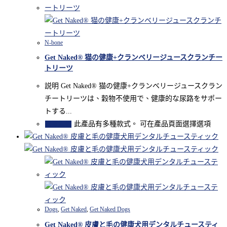
N-bone
Get Naked® 猫の健康+クランベリージュースクランチー
トリーツ
説明 Get Naked® 猫の健康+クランベリージュースクラン
チートリーツは、穀物不使用で、健康的な尿路をサポー
トする...
此產品有多種款式。 可在產品頁面選擇選項
選擇規格
Dogs
,
Get Naked
,
Get Naked Dogs
Get Naked® 皮膚と毛の健康犬用デンタルチュースティ