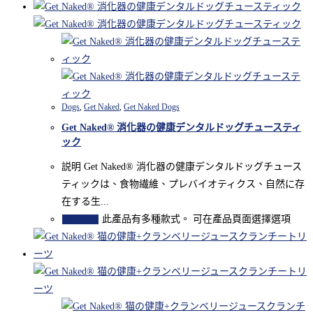
Dogs
,
Get Naked
,
Get Naked Dogs
Get Naked® 消化器の健康デンタルドッグチュースティ
ック
説明 Get Naked® 消化器の健康デンタルドッグチュース
ティックは、食物繊維、プレバイオティクス、自然に存
在する生...
此產品有多種款式。 可在產品頁面選擇選項
選擇規格