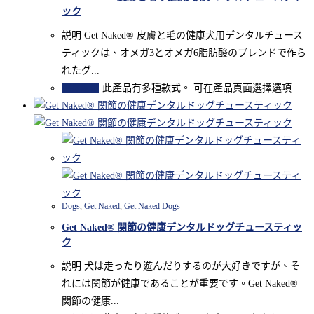
ック
説明 Get Naked® 皮膚と毛の健康犬用デンタルチュース
ティックは、オメガ3とオメガ6脂肪酸のブレンドで作ら
れたグ...
此產品有多種款式。 可在產品頁面選擇選項
選擇規格
Dogs
,
Get Naked
,
Get Naked Dogs
Get Naked® 関節の健康デンタルドッグチュースティッ
ク
説明 犬は走ったり遊んだりするのが大好きですが、そ
れには関節が健康であることが重要です。Get Naked®
関節の健康...