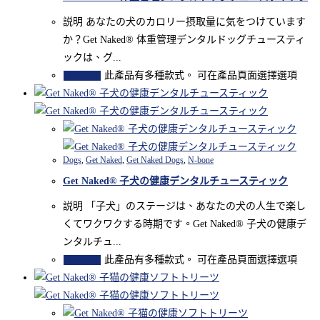
説明 あなたの犬のカロリー摂取量に気をつけています
か？Get Naked® 体重管理デンタルドッグチュースティ
ックは、グ...
此產品有多種款式。 可在產品頁面選擇選項
選擇規格
Dogs
,
Get Naked
,
Get Naked Dogs
,
N-bone
Get Naked® 子犬の健康デンタルチュースティック
説明 「子犬」のステージは、あなたの犬の人生で楽し
くてワクワクする時期です。Get Naked® 子犬の健康デ
ンタルチュ...
此產品有多種款式。 可在產品頁面選擇選項
選擇規格