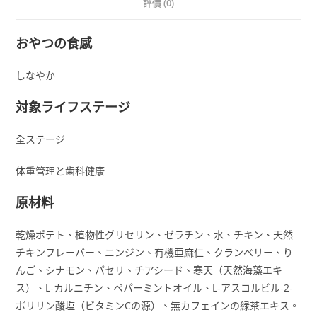
評價 (0)
おやつの食感
しなやか
対象ライフステージ
全ステージ
体重管理と歯科健康
原材料
乾燥ポテト、植物性グリセリン、ゼラチン、水、チキン、天然
チキンフレーバー、ニンジン、有機亜麻仁、クランベリー、り
んご、シナモン、パセリ、チアシード、寒天（天然海藻エキ
ス）、L-カルニチン、ペパーミントオイル、L-アスコルビル-2-
ポリリン酸塩（ビタミンCの源）、無カフェインの緑茶エキス。