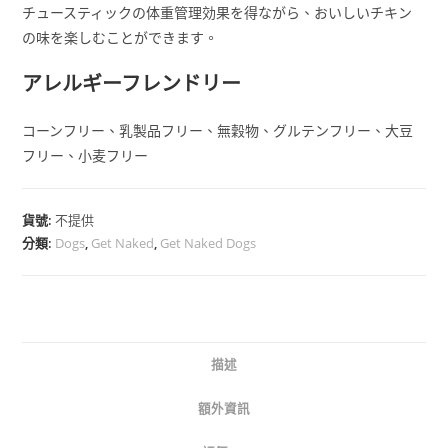
チュースティックの体重管理効果を得ながら、おいしいチキン
の味を楽しむことができます。
アレルギーフレンドリー
コーンフリー、乳製品フリー、無穀物、グルテンフリー、大豆
フリー、小麦フリー
貨號:
不提供
分類:
Dogs
,
Get Naked
,
Get Naked Dogs
描述
額外資訊