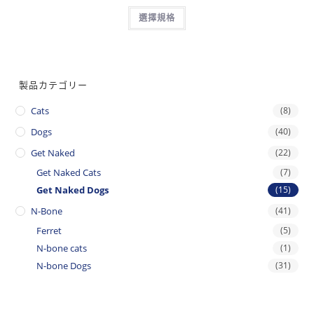
選擇規格
製品カテゴリー
Cats
(8)
Dogs
(40)
Get Naked
(22)
Get Naked Cats
(7)
Get Naked Dogs
(15)
N-Bone
(41)
Ferret
(5)
N-bone cats
(1)
N-bone Dogs
(31)