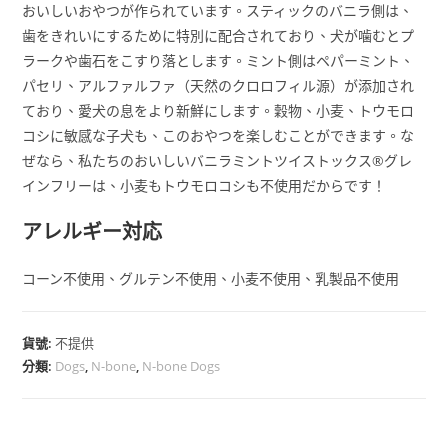
おいしいおやつが作られています。スティックのバニラ側は、
歯をきれいにするために特別に配合されており、犬が噛むとプ
ラークや歯石をこすり落とします。ミント側はペパーミント、
パセリ、アルファルファ（天然のクロロフィル源）が添加され
ており、愛犬の息をより新鮮にします。穀物、小麦、トウモロ
コシに敏感な子犬も、このおやつを楽しむことができます。な
ぜなら、私たちのおいしいバニラミントツイストックス®グレ
インフリーは、小麦もトウモロコシも不使用だからです！
アレルギー対応
コーン不使用、グルテン不使用、小麦不使用、乳製品不使用
貨號:
不提供
分類:
Dogs
,
N-bone
,
N-bone Dogs