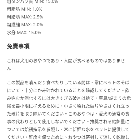
粗タンパク質 MIN: 15.0%
粗脂肪 MIN: 1.0%
粗脂肪 MAX: 2.5%
粗繊維 MAX: 2.0%
水分 MAX: 15.0%
免責事項
これは犬用のおやつであり、人間が食べるものではありませ
ん。
この製品を噛んだり食べたりしている間は、常にペットのそば
にいて、十分にかみ砕かれていることを確認してください。飲
み込むか消化するには大きすぎる破片は捨て、窒息/詰まりの危
険を最小限に抑えるために、小さく壊れた破片やささくれ立っ
た破片を取り除いてください。このおやつは、愛犬の通常の食
事の代わりとして使用しないでください。推奨される給餌量に
ついては給餌指示を参照し、常に新鮮な水をペットに提供して
ください。鮮度を保つために、おやつは密封して涼しく乾燥し