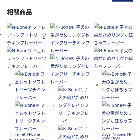
相關商品
Ferret
,
N-bone
Dogs
,
N-bone
,
N-
bone Dogs