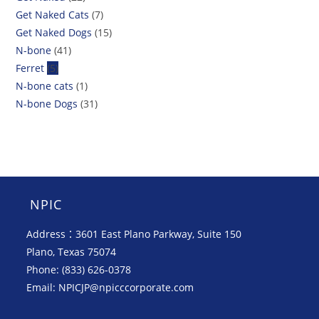
Get Naked Cats
(7)
Get Naked Dogs
(15)
N-bone
(41)
Ferret
(5)
N-bone cats
(1)
N-bone Dogs
(31)
NPIC
Address：3601 East Plano Parkway, Suite 150
Plano, Texas 75074
Phone: (833) 626-0378
Email: NPICJP@npicccorporate.com