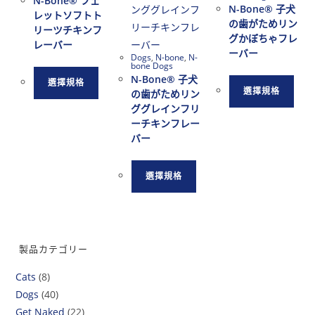
N-Bone® フェ
N-Bone® 子犬
レットソフトト
の歯がためリン
リーツチキンフ
グかぼちゃフレ
レーバー
ーバー
Dogs
,
N-bone
,
N-
bone Dogs
N-Bone® 子犬
選擇規格
選擇規格
の歯がためリン
ググレインフリ
ーチキンフレー
バー
選擇規格
製品カテゴリー
Cats
(8)
Dogs
(40)
Get Naked
(22)