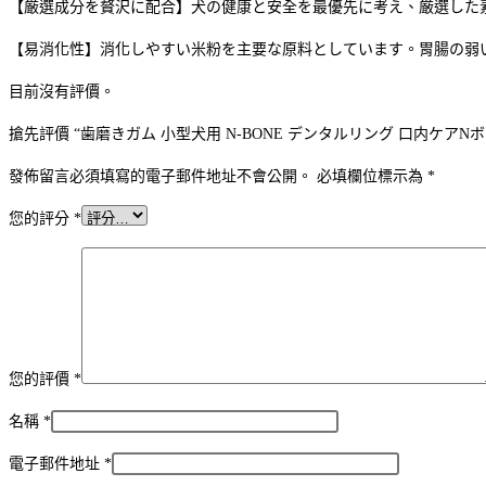
【厳選成分を贅沢に配合】犬の健康と安全を最優先に考え、厳選した
【易消化性】消化しやすい米粉を主要な原料としています。胃腸の弱
目前沒有評價。
搶先評價 “歯磨きガム 小型犬用 N-BONE デンタルリング 口内ケアNボー
發佈留言必須填寫的電子郵件地址不會公開。
必填欄位標示為
*
您的評分
*
您的評價
*
名稱
*
電子郵件地址
*