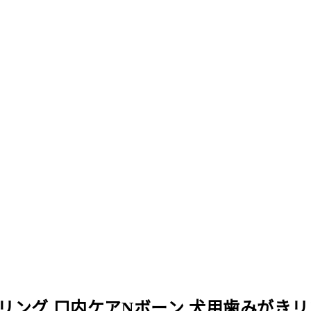
リング 口内ケアNボーン 犬用歯みがきリング