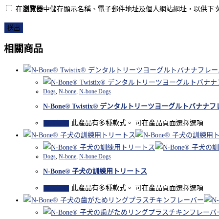
在
瀏覽器
中儲存顯示名稱、電子郵件地址及個人網站網址，以供下
相關商品
Dogs
,
N-bone
,
N-bone Dogs
N-Bone® Twistix® デンタルトリーツヨーグルトバナナ
此產品有多種款式。 可在產品頁面選擇選項
選擇規格
Dogs
,
N-bone
,
N-bone Dogs
N-Bone® 子犬の訓練用トリートス
此產品有多種款式。 可在產品頁面選擇選項
選擇規格