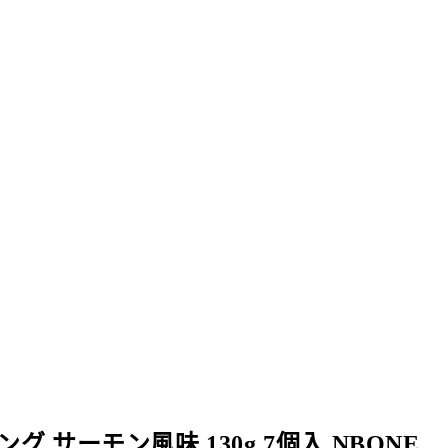
 サーモン風味 130g 7個入 NBONE