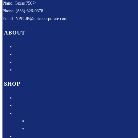
Plano, Texas 75074
Phone: (833) 626-0378
Email: NPICJP@npicccorporate.com
ABOUT
ホームページ
会社について
商品情報
EN
SHOP
Cats
Dogs
Get Naked
Get Naked Cats
Get Naked Dogs
N-bone