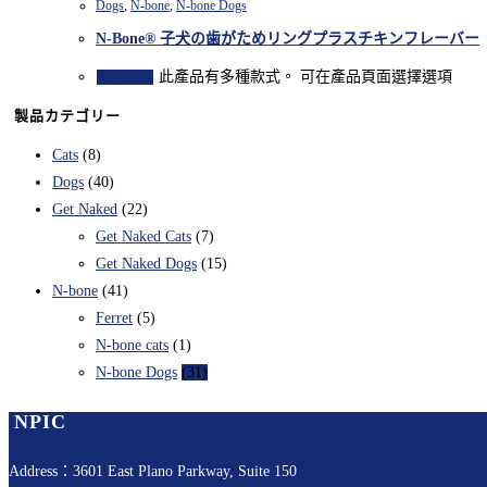
Dogs
,
N-bone
,
N-bone Dogs
N-Bone® 子犬の歯がためリングプラスチキンフレーバー
此產品有多種款式。 可在產品頁面選擇選項
選擇規格
製品カテゴリー
Cats
(8)
Dogs
(40)
Get Naked
(22)
Get Naked Cats
(7)
Get Naked Dogs
(15)
N-bone
(41)
Ferret
(5)
N-bone cats
(1)
N-bone Dogs
(31)
NPIC
Address：3601 East Plano Parkway, Suite 150