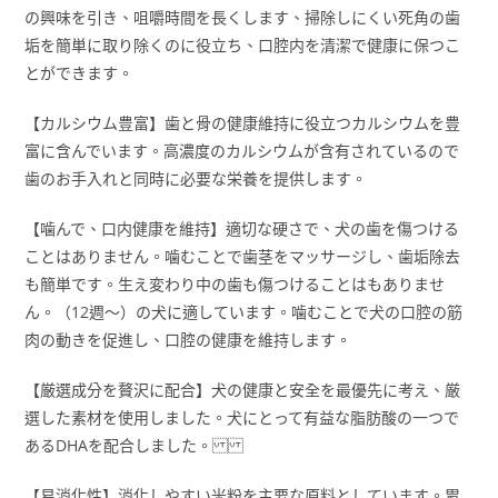
の興味を引き、咀嚼時間を長くします、掃除しにくい死角の歯
垢を簡単に取り除くのに役立ち、口腔内を清潔で健康に保つこ
とができます。
【カルシウム豊富】歯と骨の健康維持に役立つカルシウムを豊
富に含んでいます。高濃度のカルシウムが含有されているので
歯のお手入れと同時に必要な栄養を提供します。
【噛んで、口内健康を維持】適切な硬さで、犬の歯を傷つける
ことはありません。噛むことで歯茎をマッサージし、歯垢除去
も簡単です。生え変わり中の歯も傷つけることはもありませ
ん。（12週～）の犬に適しています。噛むことで犬の口腔の筋
肉の動きを促進し、口腔の健康を維持します。
【厳選成分を贅沢に配合】犬の健康と安全を最優先に考え、厳
選した素材を使用しました。犬にとって有益な脂肪酸の一つで
あるDHAを配合しました。
【易消化性】消化しやすい米粉を主要な原料としています。胃