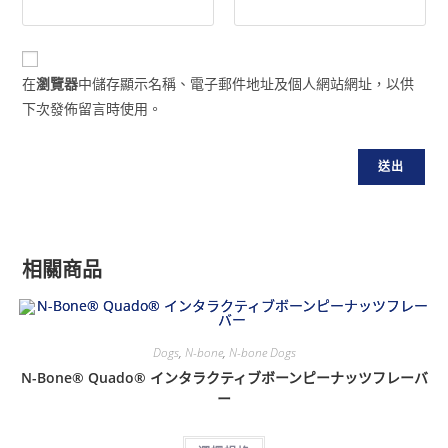
在
瀏覽器
中儲存顯示名稱、電子郵件地址及個人網站網址，以供
下次發佈留言時使用。
相關商品
Dogs
,
N-bone
,
N-bone Dogs
N-Bone® Quado® インタラクティブボーンピーナッツフレーバ
ー