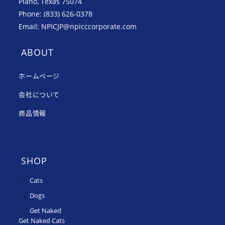
Plano, Texas 75074
Phone: (833) 626-0378
Email: NPICJP@npicccorporate.com
ABOUT
ホームページ
会社について
商品情報
SHOP
Cats
Dogs
Get Naked
Get Naked Cats