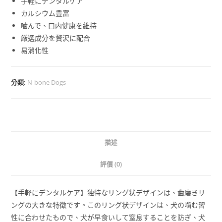
手軽にデンタルケア
カルシウム豊富
噛んで、口内健康を維持
厳選成分を贅沢に配合
易消化性
分類:
N-bone Dogs
描述
評價 (0)
【手軽にデンタルケア】独特なリング状デザインは、歯磨きリ
ングの大きな特徴です。このリング状デザインは、犬の噛む習
性に合わせたもので、犬が早食いして窒息することを防ぎ、犬