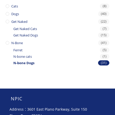
Cats
(8)
Dogs
(40)
Get Naked
(22)
Get Naked Cats
(7)
Get Naked Dogs
(15)
N-Bone
(41)
Ferret
(5)
N-bone cats
(1)
N-bone Dogs
(31)
NPIC
Address：3601 East Plano Parkway, Suite 150