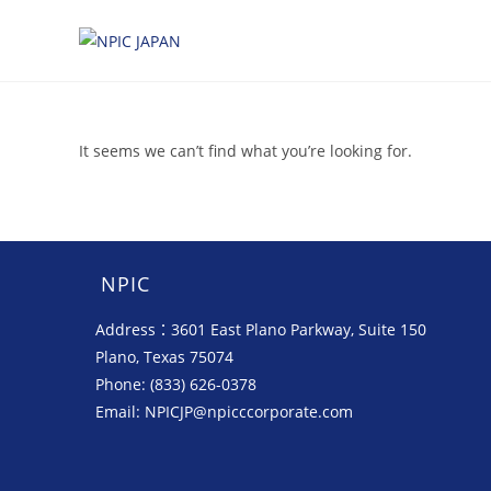
It seems we can’t find what you’re looking for.
NPIC
Address：3601 East Plano Parkway, Suite 150
Plano, Texas 75074
Phone: (833) 626-0378
Email: NPICJP@npicccorporate.com